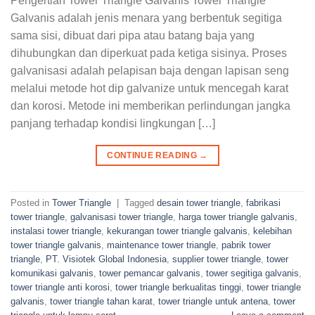
Pengertian Tower Triangle Galvanis Tower Triangle
Galvanis adalah jenis menara yang berbentuk segitiga
sama sisi, dibuat dari pipa atau batang baja yang
dihubungkan dan diperkuat pada ketiga sisinya. Proses
galvanisasi adalah pelapisan baja dengan lapisan seng
melalui metode hot dip galvanize untuk mencegah karat
dan korosi. Metode ini memberikan perlindungan jangka
panjang terhadap kondisi lingkungan […]
CONTINUE READING
→
Posted in
Tower Triangle
|
Tagged
desain tower triangle
,
fabrikasi
tower triangle
,
galvanisasi tower triangle
,
harga tower triangle galvanis
,
instalasi tower triangle
,
kekurangan tower triangle galvanis
,
kelebihan
tower triangle galvanis
,
maintenance tower triangle
,
pabrik tower
triangle
,
PT. Visiotek Global Indonesia
,
supplier tower triangle
,
tower
komunikasi galvanis
,
tower pemancar galvanis
,
tower segitiga galvanis
,
tower triangle anti korosi
,
tower triangle berkualitas tinggi
,
tower triangle
galvanis
,
tower triangle tahan karat
,
tower triangle untuk antena
,
tower