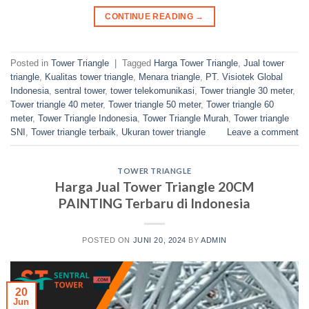
CONTINUE READING
→
Posted in
Tower Triangle
|
Tagged
Harga Tower Triangle
,
Jual tower
triangle
,
Kualitas tower triangle
,
Menara triangle
,
PT. Visiotek Global
Indonesia
,
sentral tower
,
tower telekomunikasi
,
Tower triangle 30 meter
,
Tower triangle 40 meter
,
Tower triangle 50 meter
,
Tower triangle 60
meter
,
Tower Triangle Indonesia
,
Tower Triangle Murah
,
Tower triangle
SNI
,
Tower triangle terbaik
,
Ukuran tower triangle
Leave a comment
TOWER TRIANGLE
Harga Jual Tower Triangle 20CM
PAINTING Terbaru di Indonesia
POSTED ON
JUNI 20, 2024
BY
ADMIN
20
Jun