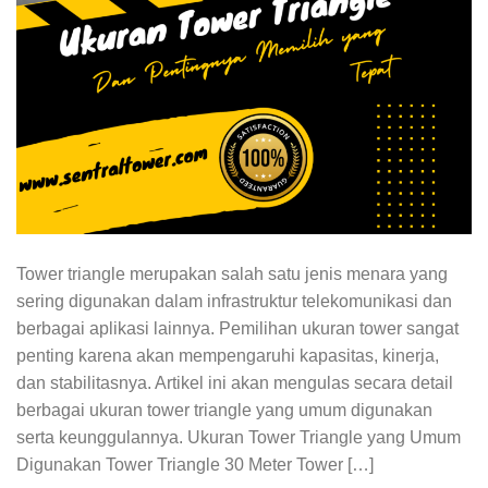
Tower triangle merupakan salah satu jenis menara yang
sering digunakan dalam infrastruktur telekomunikasi dan
berbagai aplikasi lainnya. Pemilihan ukuran tower sangat
penting karena akan mempengaruhi kapasitas, kinerja,
dan stabilitasnya. Artikel ini akan mengulas secara detail
berbagai ukuran tower triangle yang umum digunakan
serta keunggulannya. Ukuran Tower Triangle yang Umum
Digunakan Tower Triangle 30 Meter Tower […]