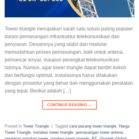
Tower triangle merupakan salah satu solusi paling populer
dalam pemasangan infrastruktur telekomunikasi dan
penyiaran. Desainnya yang stabil dan modular
memudahkan proses pemasangan, baik untuk antena,
pemancar sinyal, maupun perangkat telekomunikasi
lainnya. Namun, agar tower triangle dapat berdiri kokoh
dan berfungsi optimal, instalasinya harus dilakukan
dengan prosedur yang benar dan menggunakan peralatan
yang tepat. Berikut adalah […]
CONTINUE READING
→
Posted in
Tower Triangle
|
Tagged
cara pasang tower triangle
,
Harga
Tower Triangle
,
instalasi tower triangle
,
pemasangan tower antena
,
peralatan instalasi tower
,
pondasi tower triangle
,
PT. Visiotek Global