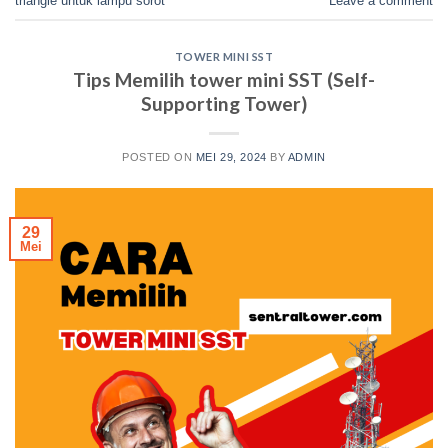
triangle untuk lampu sorot
Leave a comment
TOWER MINI SST
Tips Memilih tower mini SST (Self-
Supporting Tower)
POSTED ON
MEI 29, 2024
BY
ADMIN
29
Mei