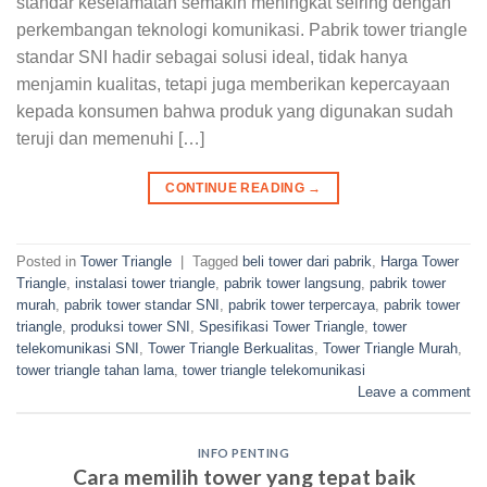
standar keselamatan semakin meningkat seiring dengan
perkembangan teknologi komunikasi. Pabrik tower triangle
standar SNI hadir sebagai solusi ideal, tidak hanya
menjamin kualitas, tetapi juga memberikan kepercayaan
kepada konsumen bahwa produk yang digunakan sudah
teruji dan memenuhi […]
CONTINUE READING
→
Posted in
Tower Triangle
|
Tagged
beli tower dari pabrik
,
Harga Tower
Triangle
,
instalasi tower triangle
,
pabrik tower langsung
,
pabrik tower
murah
,
pabrik tower standar SNI
,
pabrik tower terpercaya
,
pabrik tower
triangle
,
produksi tower SNI
,
Spesifikasi Tower Triangle
,
tower
telekomunikasi SNI
,
Tower Triangle Berkualitas
,
Tower Triangle Murah
,
tower triangle tahan lama
,
tower triangle telekomunikasi
Leave a comment
INFO PENTING
Cara memilih tower yang tepat baik