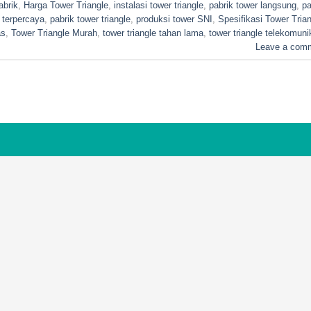
abrik
,
Harga Tower Triangle
,
instalasi tower triangle
,
pabrik tower langsung
,
pa
 terpercaya
,
pabrik tower triangle
,
produksi tower SNI
,
Spesifikasi Tower Tria
as
,
Tower Triangle Murah
,
tower triangle tahan lama
,
tower triangle telekomuni
Leave a com