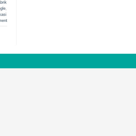
brik
ngle
,
kasi
ment