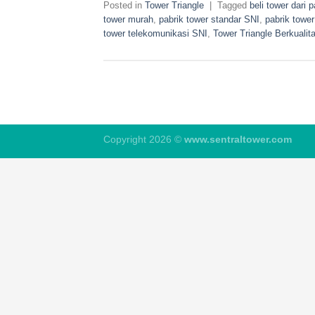
Posted in
Tower Triangle
|
Tagged
beli tower dari p
tower murah
,
pabrik tower standar SNI
,
pabrik tower
tower telekomunikasi SNI
,
Tower Triangle Berkualit
Copyright 2026 ©
www.sentraltower.com