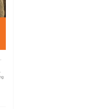
.
,
ng