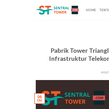
Skip
to
HOME
TENT
content
Pabrik Tower Triangl
Infrastruktur Teleko
POS
06
Okt