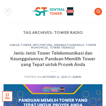
Skip
to
content
TAG ARCHIVES:
TOWER RADIO
HARGA TOWER
,
INFO PENTING
,
MENARA FOURANGLE
,
TOWER
MONOPOLE
,
TOWER TRIANGLE
Jenis-Jenis Tower Telekomunikasi dan
Keunggulannya: Panduan Memilih Tower
yang Tepat untuk Proyek Anda
POSTED ON
OKTOBER 11, 2024
BY
ADMIN
11
Okt