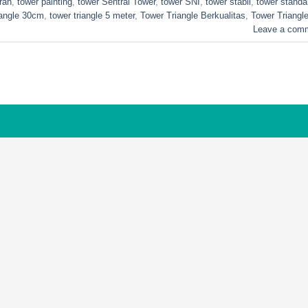
rah
,
tower painting
,
tower Sentral Tower
,
tower SNI
,
tower stabil
,
tower standa
iangle 30cm
,
tower triangle 5 meter
,
Tower Triangle Berkualitas
,
Tower Triangl
Leave a com