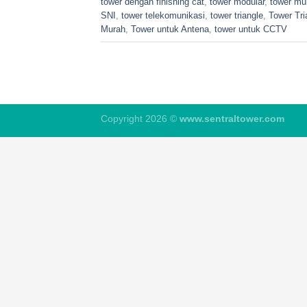
tower dengan finishing cat
,
tower modular
,
tower mu
SNI
,
tower telekomunikasi
,
tower triangle
,
Tower Tr
Murah
,
Tower untuk Antena
,
tower untuk CCTV
Copyright 2026 ©
www.sentraltower.com