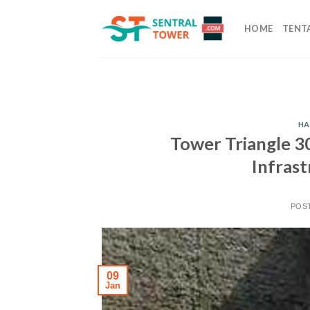
Skip
to
HOME
TENT
content
HA
Tower Triangle 30
Infras
POS
09
Jan