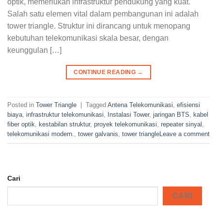
optik, memerlukan infrastruktur pendukung yang kuat.
Salah satu elemen vital dalam pembangunan ini adalah
tower triangle. Struktur ini dirancang untuk menopang
kebutuhan telekomunikasi skala besar, dengan
keunggulan […]
CONTINUE READING
→
Posted in
Tower Triangle
|
Tagged
Antena Telekomunikasi
,
efisiensi
biaya
,
infrastruktur telekomunikasi
,
Instalasi Tower
,
jaringan BTS
,
kabel
fiber optik
,
kestabilan struktur
,
proyek telekomunikasi
,
repeater sinyal
,
telekomunikasi modern.
,
tower galvanis
,
tower triangle
Leave a comment
Cari
CARI