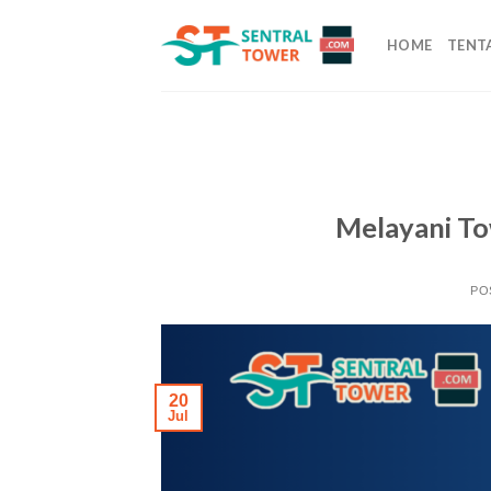
Skip
to
HOME
TENT
content
Melayani To
PO
20
Jul