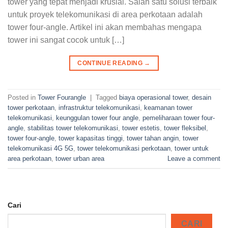
tower yang tepat menjadi krusial. Salah satu solusi terbaik
untuk proyek telekomunikasi di area perkotaan adalah
tower four-angle. Artikel ini akan membahas mengapa
tower ini sangat cocok untuk […]
CONTINUE READING
→
Posted in
Tower Fourangle
|
Tagged
biaya operasional tower
,
desain
tower perkotaan
,
infrastruktur telekomunikasi
,
keamanan tower
telekomunikasi
,
keunggulan tower four angle
,
pemeliharaan tower four-
angle
,
stabilitas tower telekomunikasi
,
tower estetis
,
tower fleksibel
,
tower four-angle
,
tower kapasitas tinggi
,
tower tahan angin
,
tower
telekomunikasi 4G 5G
,
tower telekomunikasi perkotaan
,
tower untuk
area perkotaan
,
tower urban area
Leave a comment
Cari
CARI